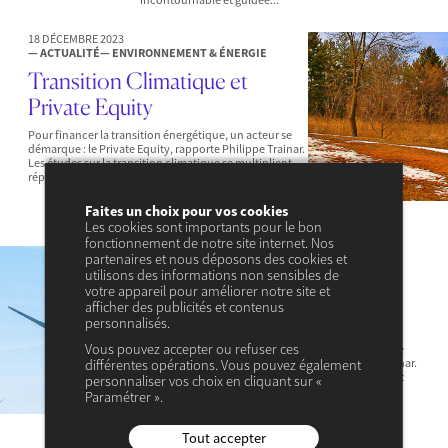
18 DÉCEMBRE 2023
— ACTUALITÉ
— ENVIRONNEMENT & ÉNERGIE
Transition Climatique et
Private Equity
Pour financer la transition énergétique, un acteur se
démarque : le Private Equity, rapporte Philippe Trainar.
Les études sur la transition climatique se multiplient
répétant invariablement le message...
Faites un choix pour vos cookies
Les cookies sont importants pour le bon
fonctionnement de notre site internet. Nos
18 DÉCEMBRE 2023
partenaires et nous déposons des cookies et
— ACTUALITÉ
— ENVIRONNEMENT & ÉNERGIE
utilisons des informations non sensibles de
Transition Climatique et
votre appareil pour améliorer notre site et
afficher des publicités et contenus
Private Equity
personnalisés.
Vous pouvez accepter ou refuser ces
Pour financer la transition énergétique, un acteur se
démarque : le Private Equity, rapporte Philippe Trainar.
différentes opérations. Vous pouvez également
Les études sur la transition climatique se multiplient
personnaliser vos choix en cliquant sur «
répétant invariablement le message...
Paramétrer ».
Tout accepter