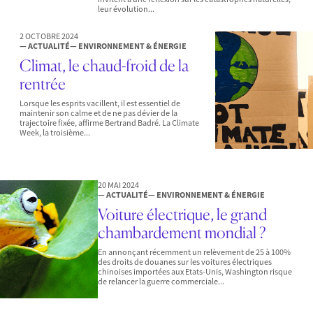
leur évolution...
2 OCTOBRE 2024
— ACTUALITÉ
— ENVIRONNEMENT & ÉNERGIE
Climat, le chaud-froid de la
rentrée
Lorsque les esprits vacillent, il est essentiel de
maintenir son calme et de ne pas dévier de la
trajectoire fixée, affirme Bertrand Badré. La Climate
Week, la troisième...
20 MAI 2024
— ACTUALITÉ
— ENVIRONNEMENT & ÉNERGIE
Voiture électrique, le grand
chambardement mondial ?
En annonçant récemment un relèvement de 25 à 100%
des droits de douanes sur les voitures électriques
chinoises importées aux Etats-Unis, Washington risque
de relancer la guerre commerciale...