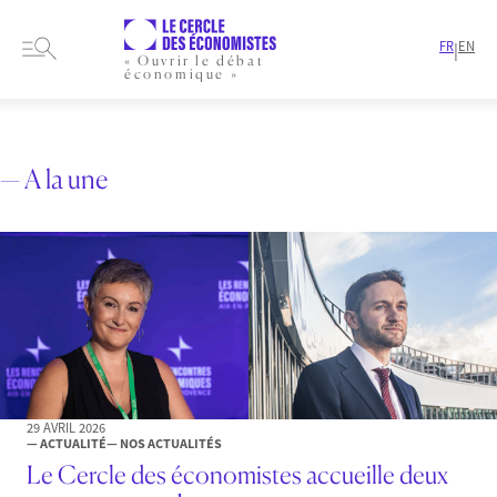
FR
EN
|
« Ouvrir le débat
économique »
HOME
ARTICLES
ENVIRONNEMENT & ÉNERGIE
PAGE 2
— A la une
29 AVRIL 2026
— ACTUALITÉ
— NOS ACTUALITÉS
Le Cercle des économistes accueille deux