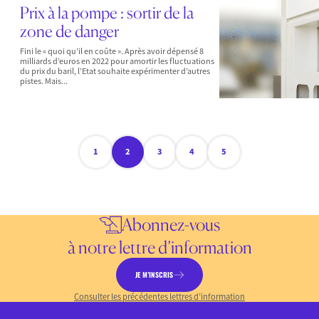
Prix à la pompe : sortir de la
zone de danger
Fini le « quoi qu’il en coûte ». Après avoir dépensé 8
milliards d’euros en 2022 pour amortir les fluctuations
du prix du baril, l’Etat souhaite expérimenter d’autres
pistes. Mais...
1
2
3
4
5
Abonnez-vous
à notre lettre d’information
JE M’INSCRIS
Consulter les précédentes lettres d’information