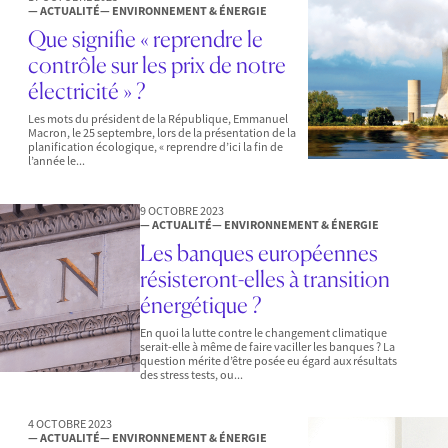
— ACTUALITÉ
— ENVIRONNEMENT & ÉNERGIE
Que signifie « reprendre le
contrôle sur les prix de notre
électricité » ?
Les mots du président de la République, Emmanuel
Macron, le 25 septembre, lors de la présentation de la
planification écologique, « reprendre d’ici la fin de
l’année le...
9 OCTOBRE 2023
— ACTUALITÉ
— ENVIRONNEMENT & ÉNERGIE
Les banques européennes
résisteront-elles à transition
énergétique ?
En quoi la lutte contre le changement climatique
serait-elle à même de faire vaciller les banques ? La
question mérite d’être posée eu égard aux résultats
des stress tests, ou...
4 OCTOBRE 2023
— ACTUALITÉ
— ENVIRONNEMENT & ÉNERGIE