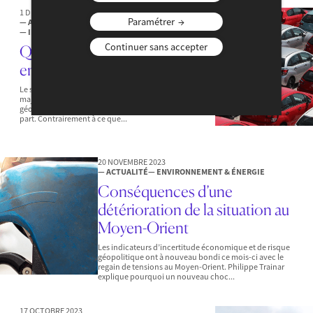
1 DÉCEMBRE 2023
Paramétrer
— ACTUALITÉ
— ENVIRONNEMENT & ÉNERGIE
— INDUSTRIE & INNOVATION
Continuer sans accepter
Quel avenir pour l’automobile
en Europe ?
Le secteur de l’automobile subit deux transformations
majeures. La mutation en cours est au coeur d’une
géostratégie mondiale à laquelle l’Europe doit prendre
part. Contrairement à ce que...
20 NOVEMBRE 2023
— ACTUALITÉ
— ENVIRONNEMENT & ÉNERGIE
Conséquences d’une
détérioration de la situation au
Moyen-Orient
Les indicateurs d’incertitude économique et de risque
géopolitique ont à nouveau bondi ce mois-ci avec le
regain de tensions au Moyen-Orient. Philippe Trainar
explique pourquoi un nouveau choc...
17 OCTOBRE 2023