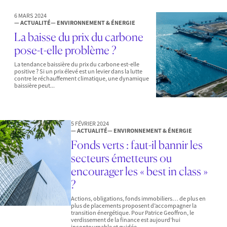
6 MARS 2024
— ACTUALITÉ
— ENVIRONNEMENT & ÉNERGIE
La baisse du prix du carbone
pose-t-elle problème ?
La tendance baissière du prix du carbone est-elle
positive ? Si un prix élevé est un levier dans la lutte
contre le réchauffement climatique, une dynamique
baissière peut...
5 FÉVRIER 2024
— ACTUALITÉ
— ENVIRONNEMENT & ÉNERGIE
Fonds verts : faut-il bannir les
secteurs émetteurs ou
encourager les « best in class »
?
Actions, obligations, fonds immobiliers… de plus en
plus de placements proposent d’accompagner la
transition énergétique. Pour Patrice Geoffron, le
verdissement de la finance est aujourd’hui
incontournable et guidée...