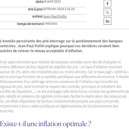
24 avril 2023
date
29 février 2024 à 16:24
mis à jour
auteur
Jean-Paul Pollin
3 minutes
temps de lecture
L’envolée persistante des prix interroge sur le positionnement des banques
centrales. Jean-Paul Pollin explique pourquoi ces dernières seraient bien
avisées de relever le niveau acceptable d’inflation.
Il est assez étonnant que nombre de banques centrales aient décidé d’adopter la
même définition de leur objectif de stabilité des prix : un taux d’inflation tournant
autour de 2%, selon des modalités plus ou moins strictes. Car ce taux jugé « optimal »
est en principe fonction de propriétés spécifiques aux différentes économies. Il résulte
théoriquement d’un arbitrage entre les nuisances de l’inflation (qui brouille les
signaux de prix, rend incertain le respect des contrats, provoque et entretient des
conflits de répartition…) et ses avantages (elle rend moins couteux les ajustements de
prix relatifs en présence de rigidités nominales, facilite la réallocation des ressources).
Or, ces effets dépendent de facteurs institutionnels propres aux pays concernés,
notamment à leurs cadres juridiques et réglementaires de fonctionnement des
marchés.
Existe-t-il une inflation optimale ?