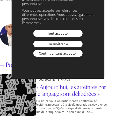
personnalisés.
Vous pouvez accepter ou refuser ces
différentes opérations. Vous pouvez également
personnaliser vos choix en cliquant sur «
Paramétrer ».
Jean-Paul Pollin
Membre du Cercle des économistes, professeur à l’Université
Tout accepter
d’Orléans
Paramétrer
VOIR SON PROFIL
Continuer sans accepter
— Pour aller plus loin
3 AOÛT 2026
— ACTUALITÉ
— FINANCE
« Aujourd’hui, les atteintes par
le langage sont délibérées »
Où situez-vous la frontière entre conflictualité
légitime, nécessaire à la vie démocratique, et violence
condamnable ? Qu’est-ce qui distingue une parole
lucide, critique, voire un peu dure, d’une…