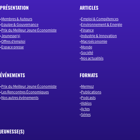
PRÉSENTATION
ARTICLES
Membres & Auteurs
Emploi & Compétences
Equipe & Gouvernance
Environnement & Energie
Prix du Meilleur Jeune Économiste
Finance
Jeunesse(s)
Industrie & Innovation
Offres d’emploi
Macroéconomie
Espace presse
Monde
Société
Nos actualités
ÉVÉNEMENTS
FORMATS
Prix du Meilleur Jeune Économiste
Mermoz
Les Rencontres Économiques
Publications
Nos autres événements
Podcasts
Vidéos
Actes
Séries
JEUNESSE(S)