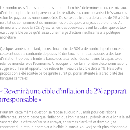
Les nombreuses études empiriques qui ont cherché à déterminer ce ou ces niveaux
d’inflation optimale sont parvenus à des résultats peu convaincants et très variables
selon les pays ou les zones considérés. De sorte que le choix de la cible de 2% a été le
résultat de compromis et de mimétismes plutôt que d’analyses approfondies. Au
demeurant lorsque la BCE s’y est ralliée, des observateurs ont fait valoir que ce taux
était trop faible parce qu’il laissait une marge d’action insuffisante à la politique
monétaire.
Quelques années plus tard, la crise financière de 2007 a démontré la pertinence de
cette critique : la contrainte de positivité des taux nominaux, associée à des taux
d’inflation trop bas, a limité la baisse des taux réels, réduisant ainsi la capacité de
relance monétaire de l’économie. A l’époque, un certain nombre d’économistes ont
suggéré qu’il serait opportun de relever le niveau de la cible de 2 à 4%. Mais cette
proposition a été écartée parce qu’elle aurait pu porter atteinte à la crédibilité des
banques centrales.
« Revenir à une cible d’inflation de 2% apparaît
irresponsable »
Pourtant, cette même question se repose aujourd’hui, mais pour des raisons
différentes. D’abord parce que l’inflation que l’on n’a pas su prévoir, et que l’on a laissé
s’ancrer, risque d’être coûteuse à enrayer, en termes d’activité et d’emploi ; se
contenter d’un retour incomplet à la cible (disons à 3 ou 4%) serait plus raisonnable.