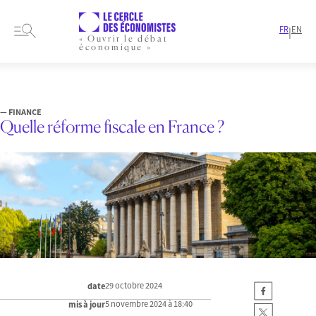
FR
EN
|
« Ouvrir le débat
économique »
HOME
ARTICLES
FINANCE
QUELLE RÉFORME FISCALE EN FRANCE ?
— FINANCE
Quelle réforme fiscale en France ?
29 octobre 2024
date
5 novembre 2024 à 18:40
mis à jour