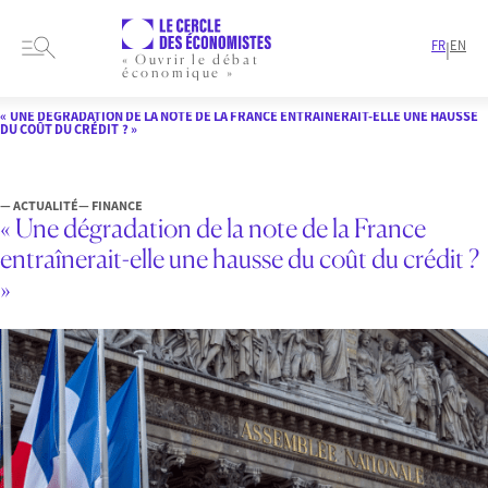
FR
EN
|
« Ouvrir le débat
économique »
HOME
ARTICLES
FINANCE
« UNE DÉGRADATION DE LA NOTE DE LA FRANCE ENTRAÎNERAIT-ELLE UNE HAUSSE
DU COÛT DU CRÉDIT ? »
— ACTUALITÉ
— FINANCE
« Une dégradation de la note de la France
entraînerait-elle une hausse du coût du crédit ?
»