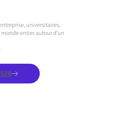
ntreprise, universitaires,
du monde entier autour d’un
:
S.FR