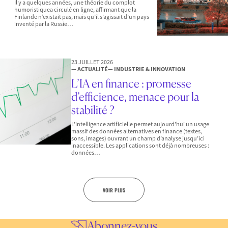
Il y a quelques années, une théorie du complot
humoristiquea circulé en ligne, affirmant que la
Finlande n’existait pas, mais qu’il s’agissait d’un pays
inventé par la Russie…
23 JUILLET 2026
— ACTUALITÉ
— INDUSTRIE & INNOVATION
L’IA en finance : promesse
d’efficience, menace pour la
stabilité ?
L’intelligence artificielle permet aujourd’hui un usage
massif des données alternatives en finance (textes,
sons, images) ouvrant un champ d’analyse jusqu’ici
inaccessible. Les applications sont déjà nombreuses :
données…
VOIR PLUS
Abonnez-vous