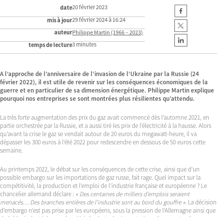
20 février 2023
date
29 février 2024 à 16:24
mis à jour
auteur
Philippe Martin (1966 – 2023)
3 minutes
temps de lecture
A l’approche de l’anniversaire de l’invasion de l’Ukraine par la Russie (24
février 2022), il est utile de revenir sur les conséquences économiques de la
guerre et en particulier de sa dimension énergétique. Philippe Martin explique
pourquoi nos entreprises se sont montrées plus résilientes qu’attendu.
La très forte augmentation des prix du gaz avait commencé dès l’automne 2021, en
partie orchestrée par la Russie, et a aussi tiré les prix de l’électricité à la hausse. Alors
qu’avant la crise le gaz se vendait autour de 20 euros du megawatt-heure, il va
dépasser les 300 euros à l’été 2022 pour redescendre en dessous de 50 euros cette
semaine.
Au printemps 2022, le débat sur les conséquences de cette crise, ainsi que d’un
possible embargo sur les importations de gaz russe, fait rage. Quel impact sur la
compétitivité, la production et l’emploi de l’industrie française et européenne ? Le
chancelier allemand déclare :
« Des centaines de milliers d’emplois seraient
menacés… Des branches entières de l’industrie sont au bord du gouffre »
. La décision
d’embargo n’est pas prise par les européens, sous la pression de l’Allemagne ainsi que