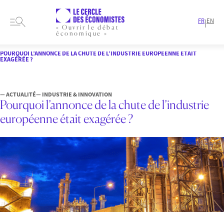
FR
EN
|
« Ouvrir le débat
économique »
HOME
ARTICLES
INDUSTRIE & INNOVATION
POURQUOI L’ANNONCE DE LA CHUTE DE L’INDUSTRIE EUROPÉENNE ÉTAIT
EXAGÉRÉE ?
— ACTUALITÉ
— INDUSTRIE & INNOVATION
Pourquoi l’annonce de la chute de l’industrie
européenne était exagérée ?