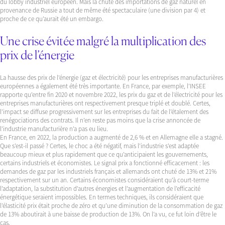
du lobby industriel européen. Mais la chute des importations de gaz naturel en
provenance de Russie a tout de même été spectaculaire (une division par 4) et
proche de ce qu’aurait été un embargo.
Une crise évitée malgré la multiplication des
prix de l’énergie
La hausse des prix de l’énergie (gaz et électricité) pour les entreprises manufacturières
européennes a également été très importante. En France, par exemple, l’INSEE
rapporte qu’entre fin 2020 et novembre 2022, les prix du gaz et de l’électricité pour les
entreprises manufacturières ont respectivement presque triplé et doublé. Certes,
l’impact se diffuse progressivement sur les entreprises du fait de l’étalement des
renégociations des contrats. Il n’en reste pas moins que la crise annoncée de
l’industrie manufacturière n’a pas eu lieu.
En France, en 2022, la production a augmenté de 2,6 % et en Allemagne elle a stagné.
Que s’est-il passé ? Certes, le choc a été négatif, mais l’industrie s’est adaptée
beaucoup mieux et plus rapidement que ce qu’anticipaient les gouvernements,
certains industriels et économistes. Le signal prix a fonctionné efficacement : les
demandes de gaz par les industriels français et allemands ont chuté de 13% et 21%
respectivement sur un an. Certains économistes considéraient qu’à court-terme
l’adaptation, la substitution d’autres énergies et l’augmentation de l’efficacité
énergétique seraient impossibles. En termes techniques, ils considéraient que
l’élasticité prix était proche de zéro et qu’une diminution de la consommation de gaz
de 13% aboutirait à une baisse de production de 13%. On l’a vu, ce fut loin d’être le
cas.