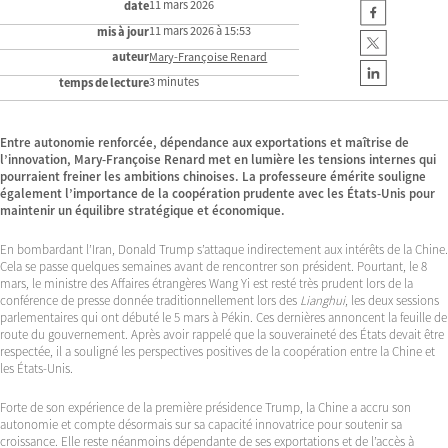
11 mars 2026
date
11 mars 2026 à 15:53
mis à jour
auteur
Mary-Françoise Renard
3 minutes
temps de lecture
Entre autonomie renforcée, dépendance aux exportations et maîtrise de
l’innovation, Mary-Françoise Renard met en lumière les tensions internes qui
pourraient freiner les ambitions chinoises. La professeure émérite souligne
également l’importance de la coopération prudente avec les États-Unis pour
maintenir un équilibre stratégique et économique.
En bombardant l’Iran, Donald Trump s’attaque indirectement aux intérêts de la Chine.
Cela se passe quelques semaines avant de rencontrer son président. Pourtant, le 8
mars, le ministre des Affaires étrangères Wang Yi est resté très prudent lors de la
conférence de presse donnée traditionnellement lors des
Lianghui
, les deux sessions
parlementaires qui ont débuté le 5 mars à Pékin. Ces dernières annoncent la feuille de
route du gouvernement. Après avoir rappelé que la souveraineté des États devait être
respectée, il a souligné les perspectives positives de la coopération entre la Chine et
les États-Unis.
Forte de son expérience de la première présidence Trump, la Chine a accru son
autonomie et compte désormais sur sa capacité innovatrice pour soutenir sa
croissance. Elle reste néanmoins dépendante de ses exportations et de l’accès à