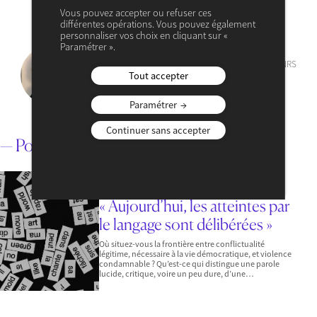
Vous pouvez accepter ou refuser ces
différentes opérations. Vous pouvez également
personnaliser vos choix en cliquant sur «
Paramétrer ».
Mary-Françoise Renard
Professeur chez CERDI Université Clermont Auvergne CNRS
Tout accepter
VOIR SON PROFIL
Paramétrer
Continuer sans accepter
— Pour aller plus loin
3 AOÛT 2026
— ACTUALITÉ
— MONDE
« Aujourd’hui, les atteintes par
le langage sont délibérées »
Où situez-vous la frontière entre conflictualité
légitime, nécessaire à la vie démocratique, et violence
condamnable ? Qu’est-ce qui distingue une parole
lucide, critique, voire un peu dure, d’une…