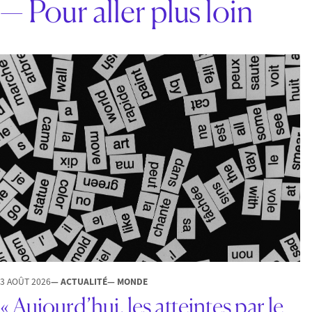
— Pour aller plus loin
3 AOÛT 2026
— ACTUALITÉ
— MONDE
« Aujourd’hui, les atteintes par le