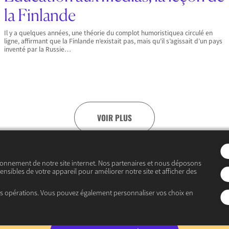
la Finlande
Il y a quelques années, une théorie du complot humoristiquea circulé en
ligne, affirmant que la Finlande n’existait pas, mais qu’il s’agissait d’un pays
inventé par la Russie…
VOIR PLUS
ionnement de notre site internet. Nos partenaires et nous déposons
Abonnez-vous
ensibles de votre appareil pour améliorer notre site et afficher des
es opérations. Vous pouvez également personnaliser vos choix en
à notre lettre d’informatio