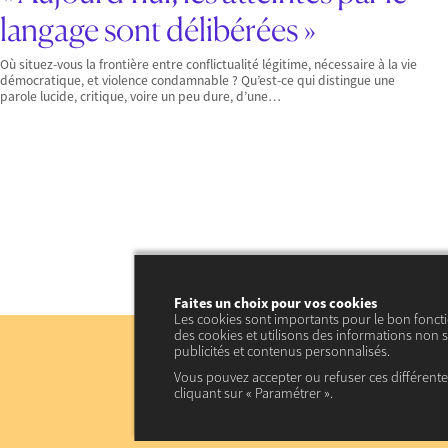
langage sont délibérées »
Où situez-vous la frontière entre conflictualité légitime, nécessaire à la vie
démocratique, et violence condamnable ? Qu’est-ce qui distingue une
parole lucide, critique, voire un peu dure, d’une…
Faites un choix pour vos cookies
Les cookies sont importants pour le bon fonct
des cookies et utilisons des informations non s
publicités et contenus personnalisés.
Vous pouvez accepter ou refuser ces différent
cliquant sur « Paramétrer ».