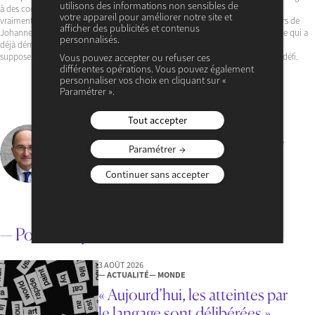
utilisons des informations non sensibles de
à des coopérations étendues d’atteindre l’activité et la liquidité requises pour
votre appareil pour améliorer notre site et
vraiment parler d’émergence. Un tel réseau devrait relier les marchés financiers de
afficher des publicités et contenus
Johannesburg, Lagos, Le Caire et Alexandrie, Abidjan, Nairobi,…, consolider ce qui a
personnalisés.
déjà démarré avant d’élargir son périmètre. Une telle coopération financière
supposerait plus de coopération politique. Là résidera forcément le principal défi.
Vous pouvez accepter ou refuser ces
différentes opérations. Vous pouvez également
personnaliser vos choix en cliquant sur «
Paramétrer ».
Tout accepter
Christian De Boissieu
Vice-President du Cercle des économistes, professeur Émerite
Paramétrer
d’économie à l’Université Paris 1 Panthéon-Sorbonne
Continuer sans accepter
VOIR SON PROFIL
— Pour aller plus loin
3 AOÛT 2026
— ACTUALITÉ
— MONDE
« Aujourd’hui, les atteintes par
le langage sont délibérées »