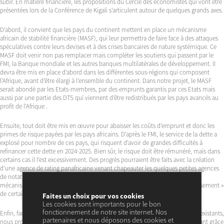
subir. En matière financière, les propositions du Cercle des économistes qui vont être
présentées lors de la Conférence de Kigali s’articulent autour de quelques grands axes.
D’abord, il convient que les pays du continent mettent en place un mécanisme
africain de stabilité financière (MASF), qui leur permettra de faire face à des attaques
spéculatives contre leurs devises et à des crises bancaires de nature systémique. Ce
MASF doit venir non pas remplacer mais compléter les soutiens qui passent par le
FMI, la Banque mondiale et les autres banques multilatérales de développement. Il
devra être mis en place d’abord dans les différentes sous-régions qui composent
l’Afrique, avant d’être élargi à l’ensemble du continent. Dans notre projet, le MASF
serait abondé par les Etats-membres, par des emprunts garantis par ces Etats mais
aussi par une partie des DTS qui viennent d’être redistribués par les pays avancés au
profit de l’Afrique .
Ensuite, tout doit être mis en œuvre pour abaisser les coûts d’emprunt et donc les
primes de risque payées par les pays africains. D’après le FMI, le service de la dette a
explosé pour nombre de ces pays, qui risquent d’avoir de grandes difficultés à
refinancer cette dette en 2024-2025. Bien sûr, le risque doit être rémunéré, mais dans
certains cas il l’est excessivement. Des progrès pourraient être faits avec la création
d’une agence de rating panafricaine venant chapeauter les quelques petites agences
de notation aujourd’hui accessibles sur le continent, et par le recours à des
mécanismes et institutions de garantie (« monoline ») permettant le « rehaussement »
de certains crédits.
Faites un choix pour vos cookies
Les cookies sont importants pour le bon
fonctionnement de notre site internet. Nos
Enfin, face à l’émiettement et à la difficile émergence des marchés financiers existants,
partenaires et nous déposons des cookies et
nous proposons de créer un réseau de places financières en Afrique, permettant grâce