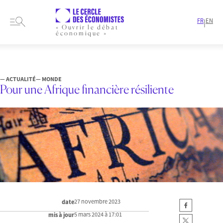
FR
EN
|
« Ouvrir le débat
économique »
HOME
ARTICLES
MONDE
POUR UNE AFRIQUE FINANCIÈRE RÉSILIENTE
— ACTUALITÉ
— MONDE
Pour une Afrique financière résiliente
27 novembre 2023
date
5 mars 2024 à 17:01
mis à jour