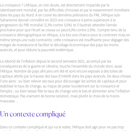
La croissance ? L’Afrique, on s’en doute, est directement impactée par le
ralentissement mondial, par les difficultés chinoises et par le resserrement monétaire
dans les pays du Nord. A en croire les dernières prévisions du FMI, l’Afrique sub-
Saharienne devrait connaître en 2023 une croissance à peine supérieure à la
progression du PIB mondial (3,3% contre 3,0%) et il faudrait attendre l’année
prochaine pour que l’écart se creuse un peu(4,0% contre 2,9%). Compte tenu de la
croissance démographique en Afrique, à la fois une chance pour le continent mais en
même temps une rude contrainte, cette croissance est insuffisante pour dégager des
marges de manœuvre et faciliter le décollage économique des pays les moins
avancés, et pour réduire la pauvreté endémique.
Le rebond de l’inflation depuis le second semestre 2021, accentué par les
conséquences de la guerre en Ukraine, touche l’ensemble du monde donc aussi
l’Afrique. Nombre de pays africains ont été et sont encore exposés à des fuites de
capitaux attirés par la hausse des taux d’intérêt dans les pays avancés. De deux choses
l’une alors : ou bien relever ses taux pour décourager les sorties de capitaux et pour
stabiliser le taux de change, au risque de peser lourdement sur la croissance et
l’emploi ; ou bien laisser filer le taux de change vers le bas et alimenter ainsi l’inflation
domestique. Pas vraiment de bonne solution, mais plutôt le choix de la moins
mauvaise…
Un contexte compliqué
Dans ce contexte compliqué et qui va le rester, l’Afrique doit agir pour ne pas trop