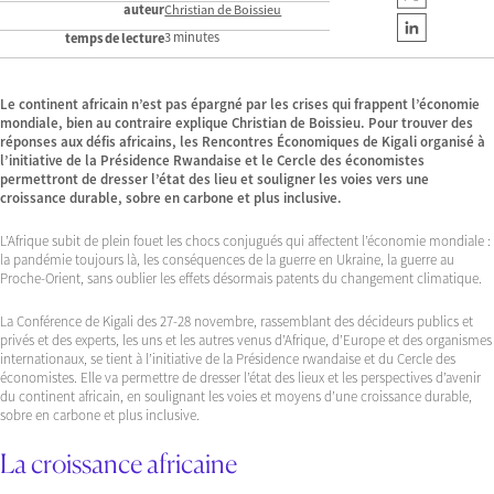
auteur
Christian de Boissieu
3 minutes
temps de lecture
Le continent africain n’est pas épargné par les crises qui frappent l’économie
mondiale, bien au contraire explique Christian de Boissieu. Pour trouver des
réponses aux défis africains, les Rencontres Économiques de Kigali organisé à
l’initiative de la Présidence Rwandaise et le Cercle des économistes
permettront de dresser l’état des lieu et souligner les voies vers une
croissance durable, sobre en carbone et plus inclusive.
L’Afrique subit de plein fouet les chocs conjugués qui affectent l’économie mondiale :
la pandémie toujours là, les conséquences de la guerre en Ukraine, la guerre au
Proche-Orient, sans oublier les effets désormais patents du changement climatique.
La Conférence de Kigali des 27-28 novembre, rassemblant des décideurs publics et
privés et des experts, les uns et les autres venus d’Afrique, d’Europe et des organismes
internationaux, se tient à l’initiative de la Présidence rwandaise et du Cercle des
économistes. Elle va permettre de dresser l’état des lieux et les perspectives d’avenir
du continent africain, en soulignant les voies et moyens d’une croissance durable,
sobre en carbone et plus inclusive.
La croissance africaine