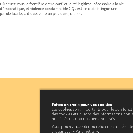
Où situez-vous la frontière entre conflictualité légitime, nécessaire à la vie
démocratique, et violence condamnable ? Qu’est-ce qui distingue une
parole lucide, critique, voire un peu dure, d’une…
Faites un choix pour vos cookies
Les cookies sont importants pour le bon fonct
des cookies et utilisons des informations non s
publicités et contenus personnalisés.
Vous pouvez accepter ou refuser ces différent
cliquant sur « Paramétrer ».