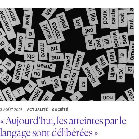
3 AOÛT 2026
— ACTUALITÉ
— SOCIÉTÉ
« Aujourd’hui, les atteintes par le
langage sont délibérées »