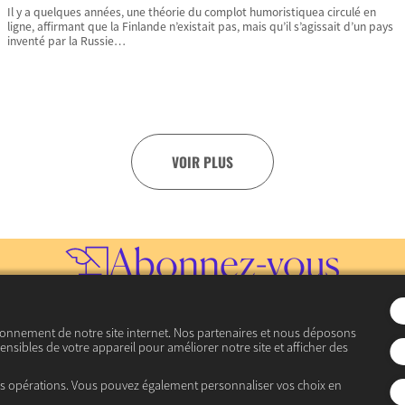
Il y a quelques années, une théorie du complot humoristiquea circulé en
ligne, affirmant que la Finlande n’existait pas, mais qu’il s’agissait d’un pays
inventé par la Russie…
VOIR PLUS
Abonnez-vous
à notre lettre d’informatio
ionnement de notre site internet. Nos partenaires et nous déposons
ensibles de votre appareil pour améliorer notre site et afficher des
JE M’INSCRIS
es opérations. Vous pouvez également personnaliser vos choix en
Consulter les précédentes lettres d’information