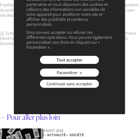
partenaires et nous déposons des cookies et
À quelques semaines des Rencontres Économiques d’Aix-en-Provence, cette question
utilisons des informations non sensibles de
du poids des générations dans les choix collectifs apparaît plus que jamais au cœur
votre appareil pour améliorer notre site et
des débats sur l’avenir de notre modèle économique et social.
afficher des publicités et contenus
personnalisés.
Vous pouvez accepter ou refuser ces
[1]
Suburbanization, demographic change and the consequences for school finance
différentes opérations. Vous pouvez également
David Figlio, Deborah Fletcher
Journal of Public Economics,
Vol 96 Issues 11-12
personnaliser vos choix en cliquant sur «
December 2012, Pages 1144-1153
Paramétrer ».
Tout accepter
Paramétrer
Pauline Rossi
Nominée Prix du Meilleur Jeune Économiste
Continuer sans accepter
VOIR SON PROFIL
— Pour aller plus loin
3 AOÛT 2026
— ACTUALITÉ
— SOCIÉTÉ