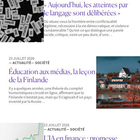
« Aujourd’hui, les atteintes par
le langage sont délibérées »
Où situez-vous la frontière entre conflictualité
légitime, nécessaire à la vie démocratique, et violence
condamnable ? Qu’est-ce qui distingue une parole
lucide, critique, voire un peu dure, d’une…
23 JUILLET 2026
— ACTUALITÉ
— SOCIÉTÉ
Éducation aux médias, la leçon
de la Finlande
Il y a quelques années, une théorie du complot
humoristiquea circulé en ligne, affirmant que la
Finlande n’existait pas, mais qu’il s’agissait d’un pays
inventé par la Russie…
23 JUILLET 2026
— ACTUALITÉ
— SOCIÉTÉ
L’IA en finance : promesse