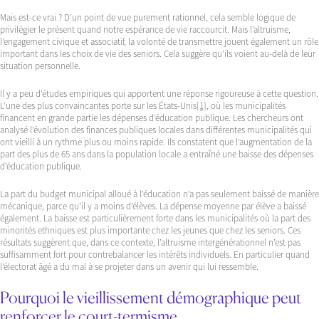
Mais est-ce vrai ? D’un point de vue purement rationnel, cela semble logique de
privilégier le présent quand notre espérance de vie raccourcit. Mais l’altruisme,
l’engagement civique et associatif, la volonté de transmettre jouent également un rôle
important dans les choix de vie des seniors. Cela suggère qu’ils voient au-delà de leur
situation personnelle.
Il y a peu d’études empiriques qui apportent une réponse rigoureuse à cette question.
L’une des plus convaincantes porte sur les États-Unis
[1]
, où les municipalités
financent en grande partie les dépenses d’éducation publique. Les chercheurs ont
analysé l’évolution des finances publiques locales dans différentes municipalités qui
ont vieilli à un rythme plus ou moins rapide. Ils constatent que l’augmentation de la
part des plus de 65 ans dans la population locale a entraîné une baisse des dépenses
d’éducation publique.
La part du budget municipal alloué à l’éducation n’a pas seulement baissé de manière
mécanique, parce qu’il y a moins d’élèves. La dépense moyenne par élève a baissé
également. La baisse est particulièrement forte dans les municipalités où la part des
minorités ethniques est plus importante chez les jeunes que chez les seniors. Ces
résultats suggèrent que, dans ce contexte, l’altruisme intergénérationnel n’est pas
suffisamment fort pour contrebalancer les intérêts individuels. En particulier quand
l’électorat âgé a du mal à se projeter dans un avenir qui lui ressemble.
Pourquoi le vieillissement démographique peut
renforcer le court-termisme