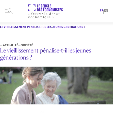
FR
EN
|
« Ouvrir le débat
économique »
HOME
ARTICLES
SOCIÉTÉ
LE VIEILLISSEMENT PÉNALISE-T-IL LES JEUNES GÉNÉRATIONS ?
— ACTUALITÉ
— SOCIÉTÉ
Le vieillissement pénalise-t-il les jeunes
générations ?