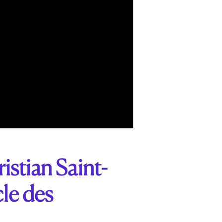
istian Saint-
le des