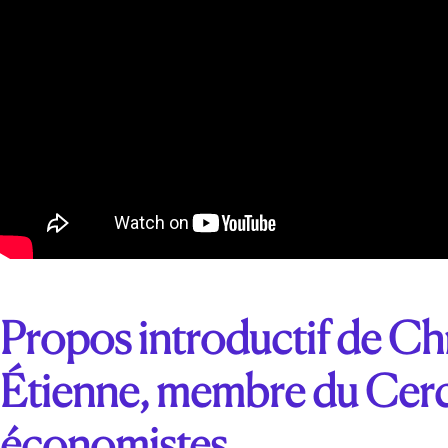
Propos introductif de Chr
Étienne, membre du Cerc
économistes