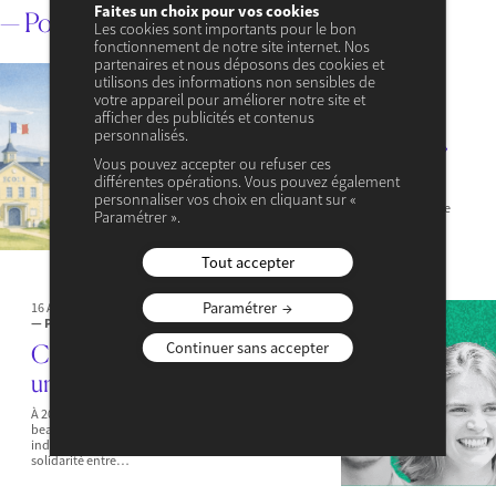
Faites un choix pour vos cookies
— Pour aller plus loin
Les cookies sont importants pour le bon
fonctionnement de notre site internet. Nos
partenaires et nous déposons des cookies et
17 FÉVRIER 2026
utilisons des informations non sensibles de
— PODCASTS
— ENVIRONNEMENT & ÉNERGIE
votre appareil pour améliorer notre site et
Notre podcast Mermoz vous
afficher des publicités et contenus
personnalisés.
emmène à « Perpète les oies »
Vous pouvez accepter ou refuser ces
Qu’est-ce que la ruralité aujourd’hui ? Pourquoi les
différentes opérations. Vous pouvez également
élèves ruraux accèdent-ils moins aux études
personnaliser vos choix en cliquant sur «
supérieures, même avec d’excellents résultats ? Entre
Paramétrer ».
territoires attractifs et zones en déprise, vivre…
Tout accepter
Paramétrer
16 AVRIL 2025
— PODCASTS
— ENVIRONNEMENT & ÉNERGIE
Continuer sans accepter
Conflit intergénérationnel,
une coexistence possible ?
À 20 ans, la retraite semble lointaine et incertaine, et
beaucoup de jeunes n’y pensent même pas. Cette
indifférence soulève pourtant une question clé : la
solidarité entre…