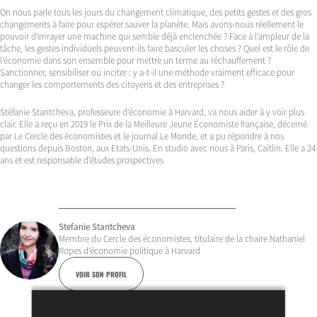
On nous parle tous les jours du changement climatique, des petits gestes et des gros
changements à faire pour espérer sauver la planète. Mais avons-nous réellement le
pouvoir d’enrayer une machine qui semble déjà enclenchée ? Face à l’ampleur de la
tâche, les gestes individuels peuvent-ils faire basculer les choses ? Quel est le rôle de
l’économie dans son ensemble pour mettre un terme au réchauffement ?
Sanctionner, sensibiliser ou inciter : y a-t-il une méthode vraiment efficace pour
changer les comportements des citoyens et des entreprises ?
Stéfanie Stantcheva, professeure d’économie à Harvard, va nous aider à y voir plus
clair. Elle a reçu en 2019 le Prix de la Meilleure Jeune Économiste française, décerné
par Le Cercle des économistes et le journal Le Monde, et a pu répondre à nos
questions depuis Boston, aux Etats-Unis. En studio avec nous à Paris, Caitlin. Elle a 24
ans et est responsable d’études prospectives
Stefanie Stantcheva
Membre du Cercle des économistes, titulaire de la chaire Nathaniel
Ropes d’économie politique à Harvard
VOIR SON PROFIL