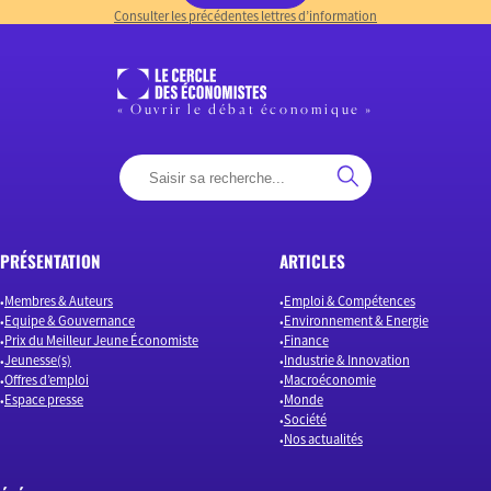
Consulter les précédentes lettres d’information
« Ouvrir le débat économique »
PRÉSENTATION
ARTICLES
Membres & Auteurs
Emploi & Compétences
Equipe & Gouvernance
Environnement & Energie
Prix du Meilleur Jeune Économiste
Finance
Jeunesse(s)
Industrie & Innovation
Offres d’emploi
Macroéconomie
Espace presse
Monde
Société
Nos actualités