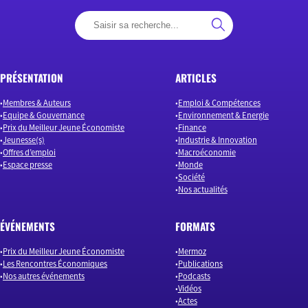
PRÉSENTATION
ARTICLES
Membres & Auteurs
Emploi & Compétences
Equipe & Gouvernance
Environnement & Energie
Prix du Meilleur Jeune Économiste
Finance
Jeunesse(s)
Industrie & Innovation
Offres d’emploi
Macroéconomie
Espace presse
Monde
Société
Nos actualités
ÉVÉNEMENTS
FORMATS
Prix du Meilleur Jeune Économiste
Mermoz
Les Rencontres Économiques
Publications
Nos autres événements
Podcasts
Vidéos
Actes