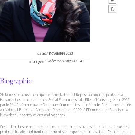
14 novembre 2023
date
15 décembre 2023 à 15:47
mis à jour
Biographie
Stefanie Stantcheva, occupe la chaire Nathaniel Ropes d’économie politique à
Harvard et est la fondatrice du Social Economics Lab. Elle a été distinguée en 2019
par le PMJE décerné par le Cercle des économistes et Le Monde. Stefanie est affiliée
au National Bureau of Economic Research, au CEPR, à l’Econometric Society et à
l’American Academy of Arts and Sciences.
Ses recherches se sont principalement concentrées sur les effets à long terme de la
politique fiscale, explorant notamment son impact sur l’innovation, l’éducation et la