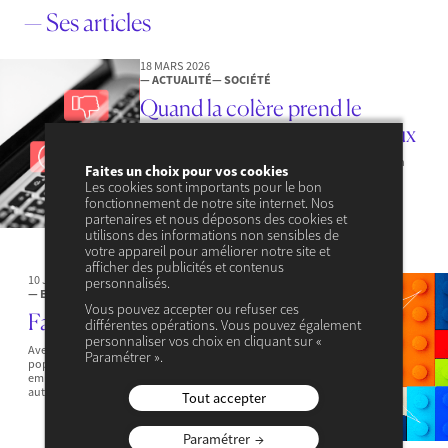
— Ses articles
18 MARS 2026
— ACTUALITÉ
— SOCIÉTÉ
Quand la colère prend le
pouvoir sur les réseaux sociaux
Pour Stéphanie Stancheva, la colère est devenue un
Faites un choix pour vos cookies
outil central de la communication politique. Sur les
Les cookies sont importants pour le bon
réseaux sociaux, ce sentiment n’est pas laissé au
fonctionnement de notre site internet. Nos
hasard : il influence durablement…
partenaires et nous déposons des cookies et
utilisons des informations non sensibles de
votre appareil pour améliorer notre site et
afficher des publicités et contenus
10 JUILLET 2023
personnalisés.
— EMPLOI & COMPÉTENCES
Vous pouvez accepter ou refuser ces
Favoriser les bons emplois
différentes opérations. Vous pouvez également
personnaliser vos choix en cliquant sur «
Avec un taux de chômage aux alentours de 7 % de la
Paramétrer ».
population active, la France est au bord du plein
emploi. Pourtant, jamais les entreprises n’ont eu
autant…
Tout accepter
Paramétrer