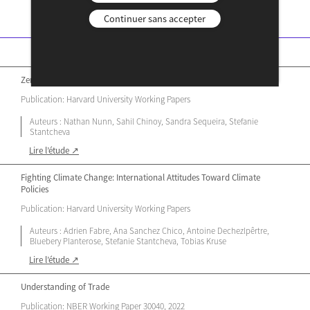
Continuer sans accepter
Zero-Sum Thinking and the Roots of U.S. Political Divides
Publication: Harvard University Working Papers
Auteurs : Nathan Nunn, Sahil Chinoy, Sandra Sequeira, Stefanie
Stantcheva
Lire l’étude ↗
Fighting Climate Change: International Attitudes Toward Climate
Policies
Publication: Harvard University Working Papers
Auteurs : Adrien Fabre, Ana Sanchez Chico, Antoine Dechezlpêrtre,
Bluebery Planterose, Stefanie Stantcheva, Tobias Kruse
Lire l’étude ↗
Understanding of Trade
Publication: NBER Working Paper 30040, 2022