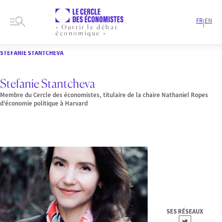
FR
EN
|
« Ouvrir le débat
économique »
HOME
PRESENTATION
MEMBRES-ET-AUTEURS
LAURÉATS
STEFANIE STANTCHEVA
Stefanie Stantcheva
Membre du Cercle des économistes, titulaire de la chaire Nathaniel Ropes
d’économie politique à Harvard
SES RÉSEAUX