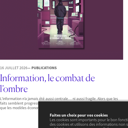
16 JUILLET 2026
— PUBLICATIONS
Information, le combat de
l’ombre
L’information n’a jamais été aussi centrale… ni aussi fragile. Alors que les
faits semblent progressivement détrônés par les opinions et les fake news,
que les modèles économiques des…
Faites un choix pour vos cookies
Les cookies sont importants pour le bon fonct
des cookies et utilisons des informations non s