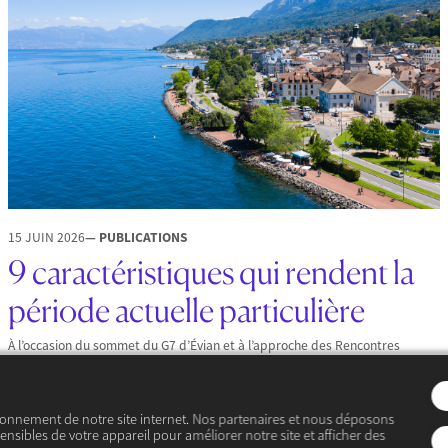
15 JUIN 2026
— PUBLICATIONS
9 caractéristiques qui rendent la
période actuelle particulière
À l’occasion du sommet du G7 d’Évian et à l’approche des Rencontres
économiques d’Aix-en-Provence, le Cercle des économistes publie une
analyse sur ce qui distingue la période actuelle…
ionnement de notre site internet. Nos partenaires et nous déposons
ensibles de votre appareil pour améliorer notre site et afficher des