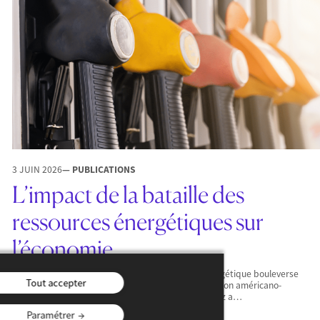
3 JUIN 2026
— PUBLICATIONS
L’impact de la bataille des
ressources énergétiques sur
l’économie
À quelques semaines du G7 d’Évian, la bataille énergétique bouleverse
Tout accepter
l’économie mondiale. Depuis le conflit entre la coalition américano-
israélienne et l’Iran, la fermeture du détroit d’Ormuz a…
Paramétrer