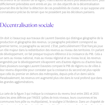
reconvertir et un soutien de la région, mais d’autres facteurs plus aléatoires donc plus
difficilement prévisibles sont entrés en jeu. Un des objectifs de la décentralisation
pourrait être de faciliter la détection de ces possibilités de cluster, ce qui suppose une
connaissance précise du terrain que ne possèdent pas les décideurs parisiens.
Décentralisation sociale
On doit ici beaucoup aux travaux de Laurent Davezies qui distingue géographie de la
production et géographie des revenus. Le paragraphe précédent correspond au
premier terme, ce paragraphe au second. L’État, particulièrement l’État français joue
un rôle majeur dans la redistribution des revenus au niveau des territoires. En parlant
de développement, on fait presque toujours référence à la croissance du PIB. Cela a
un sens au niveau national, mais au niveau régional et au niveau local, les revenus
engendrés par le développement s’évaporent vers d’autres régions ou d’autres lieux.
Dans plusieurs ouvrages Laurent Davezies compare le PIB de régions ou de villes à
leur revenu disponible pour constater que la croissance du second est plus rapide
que celle du premier en dehors des métropoles, depuis près d’un demi-siècle.
Paradoxalement, les revenus ont augmenté plus vite dans le rural profond que dans
les grandes agglomérations.
La carte de la figure 3 qui indique la croissance du revenu brut entre 2001 et 2015
dans les aires définies par l’INSEE (pôles de trois niveaux, leurs couronnes et les
communes hors pôle ou multipolaires), le souligne à l’évidence. Dans un chapelet de