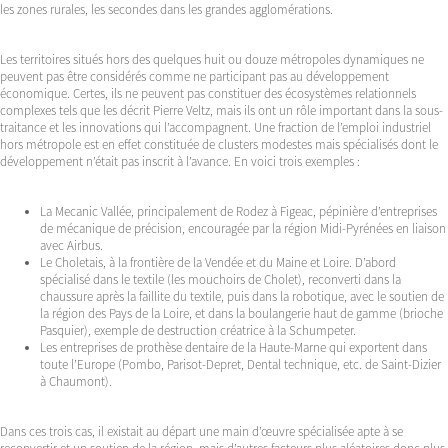
les zones rurales, les secondes dans les grandes agglomérations.
Les territoires situés hors des quelques huit ou douze métropoles dynamiques ne
peuvent pas être considérés comme ne participant pas au développement
économique. Certes, ils ne peuvent pas constituer des écosystèmes relationnels
complexes tels que les décrit Pierre Veltz, mais ils ont un rôle important dans la sous-
traitance et les innovations qui l’accompagnent. Une fraction de l’emploi industriel
hors métropole est en effet constituée de clusters modestes mais spécialisés dont le
développement n’était pas inscrit à l’avance. En voici trois exemples :
La Mecanic Vallée, principalement de Rodez à Figeac, pépinière d’entreprises
de mécanique de précision, encouragée par la région Midi-Pyrénées en liaison
avec Airbus.
Le Choletais, à la frontière de la Vendée et du Maine et Loire. D’abord
spécialisé dans le textile (les mouchoirs de Cholet), reconverti dans la
chaussure après la faillite du textile, puis dans la robotique, avec le soutien de
la région des Pays de la Loire, et dans la boulangerie haut de gamme (brioche
Pasquier), exemple de destruction créatrice à la Schumpeter.
Les entreprises de prothèse dentaire de la Haute-Marne qui exportent dans
toute l’Europe (Pombo, Parisot-Depret, Dental technique, etc. de Saint-Dizier
à Chaumont).
Dans ces trois cas, il existait au départ une main d’œuvre spécialisée apte à se