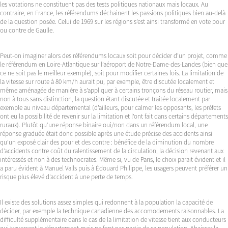
les votations ne constituent pas des tests politiques nationaux mais locaux. Au
contraire, en France, les référendums déchainent les passions politiques bien au-delà
de la question posée. Celui de 1969 sur les régions s’est ainsi transformé en vote pour
ou contre de Gaulle.
Peut-on imaginer alors des référendums locaux soit pour décider d’un projet, comme
le référendum en Loire-Atlantique sur l’aéroport de Notre-Dame-des-Landes (bien que
ce ne soit pas le meilleur exemple), soit pour modifier certaines lois. La limitation de
la vitesse sur route à 80 km/h aurait pu, par exemple, être discutée localement et
même aménagée de manière à s’appliquer à certains tronçons du réseau routier, mais
non à tous sans distinction, la question étant discutée et traitée localement par
exemple au niveau départemental (d’ailleurs, pour calmer les opposants, les préfets
ont eu la possibilité de revenir sur la limitation et l’ont fait dans certains départements
ruraux). Plutôt qu’une réponse binaire oui/non dans un référendum local, une
réponse graduée était donc possible après une étude précise des accidents ainsi
qu’un exposé clair des pour et des contre : bénéfice de la diminution du nombre
d’accidents contre coût du ralentissement de la circulation, la décision revenant aux
intéressés et non à des technocrates. Même si, vu de Paris, le choix parait évident et il
a paru évident à Manuel Valls puis à Édouard Philippe, les usagers peuvent préférer un
risque plus élevé d’accident à une perte de temps.
Il existe des solutions assez simples qui redonnent à la population la capacité de
décider, par exemple la technique canadienne des accomodements raisonnables. La
difficulté supplémentaire dans le cas de la limitation de vitesse tient aux conducteurs