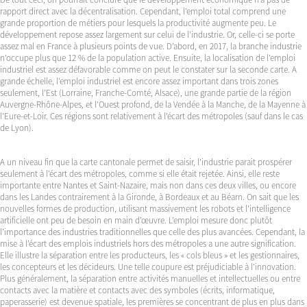
rapport direct avec la décentralisation. Cependant, l’emploi total comprend une
grande proportion de métiers pour lesquels la productivité augmente peu. Le
développement repose assez largement sur celui de l’industrie. Or, celle-ci se porte
assez mal en France à plusieurs points de vue. D’abord, en 2017, la branche industrie
n’occupe plus que 12 % de la population active. Ensuite, la localisation de l’emploi
industriel est assez défavorable comme on peut le constater sur la seconde carte. A
grande échelle, l’emploi industriel est encore assez important dans trois zones
seulement, l’Est (Lorraine, Franche-Comté, Alsace), une grande partie de la région
Auvergne-Rhône-Alpes, et l’Ouest profond, de la Vendée à la Manche, de la Mayenne à
l’Eure-et-Loir. Ces régions sont relativement à l’écart des métropoles (sauf dans le cas
de Lyon).
A un niveau fin que la carte cantonale permet de saisir, l’industrie parait prospérer
seulement à l’écart des métropoles, comme si elle était rejetée. Ainsi, elle reste
importante entre Nantes et Saint-Nazaire, mais non dans ces deux villes, ou encore
dans les Landes contrairement à la Gironde, à Bordeaux et au Béarn. On sait que les
nouvelles formes de production, utilisant massivement les robots et l’intelligence
artificielle ont peu de besoin en main d’œuvre. L’emploi mesure donc plutôt
l’importance des industries traditionnelles que celle des plus avancées. Cependant, la
mise à l’écart des emplois industriels hors des métropoles a une autre signification.
Elle illustre la séparation entre les producteurs, les « cols bleus » et les gestionnaires,
les concepteurs et les décideurs. Une telle coupure est préjudiciable à l’innovation.
Plus généralement, la séparation entre activités manuelles et intellectuelles ou entre
contacts avec la matière et contacts avec des symboles (écrits, informatique,
paperasserie) est devenue spatiale, les premières se concentrant de plus en plus dans