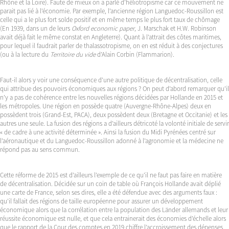
Rhône et la Loire). Faute de mieux on a parlé d’héliotropisme car ce mouvement ne
parait pas lié à l’économie. Par exemple, l’ancienne région Languedoc-Roussillon est
celle qui a le plus fort solde positif et en même temps le plus fort taux de chômage
(En 1939, dans un de leurs
Oxford economic paper
, J. Marschak et H.W. Robinson
avait déjà fait le même constat en Angleterre). Quant à l’attrait des côtes maritimes,
pour lequel il faudrait parler de thalassotropisme, on en est réduit à des conjectures
(ou à la lecture du
Territoire du vide
d’Alain Corbin (Flammarion).
Faut-il alors y voir une conséquence d’une autre politique de décentralisation, celle
qui attribue des pouvoirs économiques aux régions ? On peut d’abord remarquer qu’il
n’y a pas de cohérence entre les nouvelles régions décidées par Hollande en 2015 et
les métropoles. Une région en possède quatre (Auvergne-Rhône-Alpes) deux en
possèdent trois (Grand-Est, PACA), deux possèdent deux (Bretagne et Occitanie) et les
autres une seule. La fusion des régions a d’ailleurs détricoté la volonté initiale de servir
« de cadre à une activité déterminée ». Ainsi la fusion du Midi Pyrénées centré sur
l’aéronautique et du Languedoc-Roussillon adonné à l’agronomie et la médecine ne
répond pas au sens commun.
Cette réforme de 2015 est d’ailleurs l’exemple de ce qu’il ne faut pas faire en matière
de décentralisation. Décidée sur un coin de table où François Hollande avait déplié
une carte de France, selon ses dires, elle a été défendue avec des arguments faux :
qu’il fallait des régions de taille européenne pour assurer un développement
économique alors que la corrélation entre la population des Länder allemands et leur
réussite économique est nulle, et que cela entrainerait des économies d’échelle alors
que le rapport de la Cour des comptes en 2019 chiffre l’accroissement des dépenses