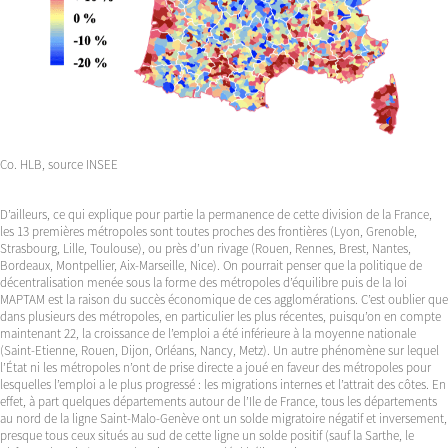
Co. HLB, source INSEE
D’ailleurs, ce qui explique pour partie la permanence de cette division de la France,
les 13 premières métropoles sont toutes proches des frontières (Lyon, Grenoble,
Strasbourg, Lille, Toulouse), ou près d’un rivage (Rouen, Rennes, Brest, Nantes,
Bordeaux, Montpellier, Aix-Marseille, Nice). On pourrait penser que la politique de
décentralisation menée sous la forme des métropoles d’équilibre puis de la loi
MAPTAM est la raison du succès économique de ces agglomérations. C’est oublier que
dans plusieurs des métropoles, en particulier les plus récentes, puisqu’on en compte
maintenant 22, la croissance de l’emploi a été inférieure à la moyenne nationale
(Saint-Etienne, Rouen, Dijon, Orléans, Nancy, Metz). Un autre phénomène sur lequel
l’État ni les métropoles n’ont de prise directe a joué en faveur des métropoles pour
lesquelles l’emploi a le plus progressé : les migrations internes et l’attrait des côtes. En
effet, à part quelques départements autour de l’Ile de France, tous les départements
au nord de la ligne Saint-Malo-Genève ont un solde migratoire négatif et inversement,
presque tous ceux situés au sud de cette ligne un solde positif (sauf la Sarthe, le