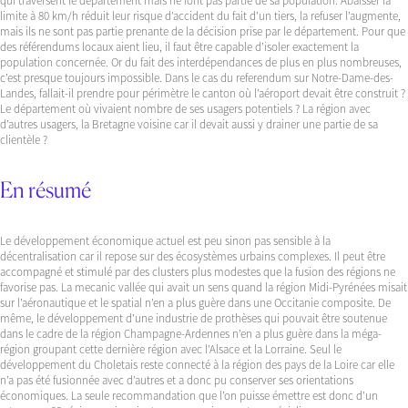
qui traversent le département mais ne font pas partie de sa population. Abaisser la
limite à 80 km/h réduit leur risque d’accident du fait d’un tiers, la refuser l’augmente,
mais ils ne sont pas partie prenante de la décision prise par le département. Pour que
des référendums locaux aient lieu, il faut être capable d’isoler exactement la
population concernée. Or du fait des interdépendances de plus en plus nombreuses,
c’est presque toujours impossible. Dans le cas du referendum sur Notre-Dame-des-
Landes, fallait-il prendre pour périmètre le canton où l’aéroport devait être construit ?
Le département où vivaient nombre de ses usagers potentiels ? La région avec
d’autres usagers, la Bretagne voisine car il devait aussi y drainer une partie de sa
clientèle ?
En résumé
Le développement économique actuel est peu sinon pas sensible à la
décentralisation car il repose sur des écosystèmes urbains complexes. Il peut être
accompagné et stimulé par des clusters plus modestes que la fusion des régions ne
favorise pas. La mecanic vallée qui avait un sens quand la région Midi-Pyrénées misait
sur l’aéronautique et le spatial n’en a plus guère dans une Occitanie composite. De
même, le développement d’une industrie de prothèses qui pouvait être soutenue
dans le cadre de la région Champagne-Ardennes n’en a plus guère dans la méga-
région groupant cette dernière région avec l’Alsace et la Lorraine. Seul le
développement du Choletais reste connecté à la région des pays de la Loire car elle
n’a pas été fusionnée avec d’autres et a donc pu conserver ses orientations
économiques. La seule recommandation que l’on puisse émettre est donc d’un