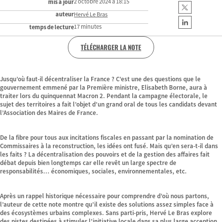
2 octobre 2024 à 18:15
mis à jour
auteur
Hervé Le Bras
17 minutes
temps de lecture
TÉLÉCHARGER LA NOTE
Jusqu’où faut-il décentraliser la France ? C’est une des questions que le
gouvernement emmené par la Première ministre, Elisabeth Borne, aura à
traiter lors du quinquennat Macron 2. Pendant la campagne électorale, le
sujet des territoires a fait l’objet d’un grand oral de tous les candidats devant
l’Association des Maires de France.
De la fibre pour tous aux incitations fiscales en passant par la nomination de
Commissaires à la reconstruction, les idées ont fusé. Mais qu’en sera-t-il dans
les faits ? La décentralisation des pouvoirs et de la gestion des affaires fait
débat depuis bien longtemps car elle revêt un large spectre de
responsabilités… économiques, sociales, environnementales, etc.
Après un rappel historique nécessaire pour comprendre d’où nous partons,
l’auteur de cette note montre qu’il existe des solutions assez simples face à
des écosystèmes urbains complexes. Sans parti-pris, Hervé Le Bras explore
des pistes destinées à stimuler l’initiative locale dans sa plus large acception.