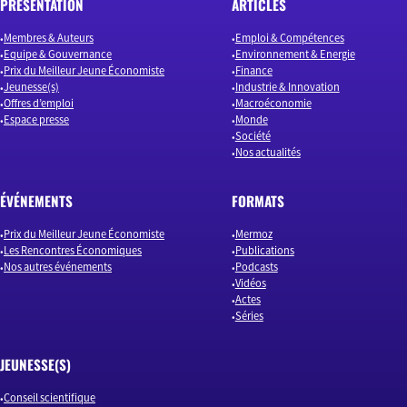
PRÉSENTATION
ARTICLES
Membres & Auteurs
Emploi & Compétences
Equipe & Gouvernance
Environnement & Energie
Prix du Meilleur Jeune Économiste
Finance
Jeunesse(s)
Industrie & Innovation
Offres d’emploi
Macroéconomie
Espace presse
Monde
Société
Nos actualités
ÉVÉNEMENTS
FORMATS
Prix du Meilleur Jeune Économiste
Mermoz
Les Rencontres Économiques
Publications
Nos autres événements
Podcasts
Vidéos
Actes
Séries
JEUNESSE(S)
Conseil scientifique