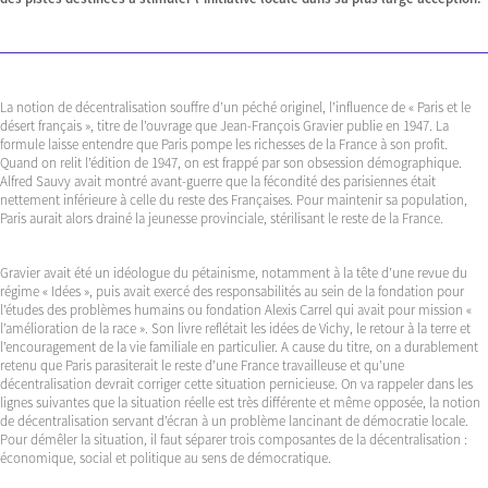
La notion de décentralisation souffre d’un péché originel, l’influence de « Paris et le
désert français », titre de l’ouvrage que Jean-François Gravier publie en 1947. La
formule laisse entendre que Paris pompe les richesses de la France à son profit.
Quand on relit l’édition de 1947, on est frappé par son obsession démographique.
Alfred Sauvy avait montré avant-guerre que la fécondité des parisiennes était
nettement inférieure à celle du reste des Françaises. Pour maintenir sa population,
Paris aurait alors drainé la jeunesse provinciale, stérilisant le reste de la France.
Gravier avait été un idéologue du pétainisme, notamment à la tête d’une revue du
régime « Idées », puis avait exercé des responsabilités au sein de la fondation pour
l’études des problèmes humains ou fondation Alexis Carrel qui avait pour mission «
l’amélioration de la race ». Son livre reflétait les idées de Vichy, le retour à la terre et
l’encouragement de la vie familiale en particulier. A cause du titre, on a durablement
retenu que Paris parasiterait le reste d’une France travailleuse et qu’une
décentralisation devrait corriger cette situation pernicieuse. On va rappeler dans les
lignes suivantes que la situation réelle est très différente et même opposée, la notion
de décentralisation servant d’écran à un problème lancinant de démocratie locale.
Pour démêler la situation, il faut séparer trois composantes de la décentralisation :
économique, social et politique au sens de démocratique.