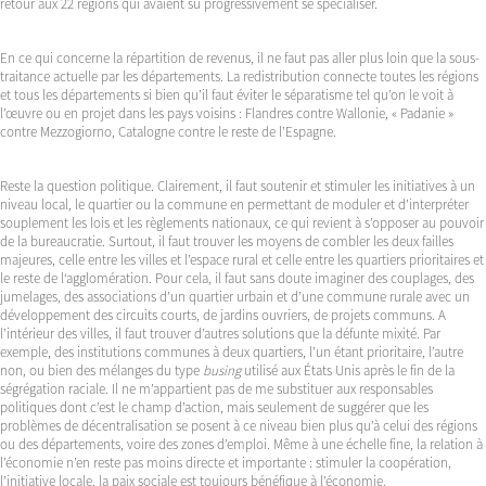
retour aux 22 régions qui avaient su progressivement se spécialiser.
En ce qui concerne la répartition de revenus, il ne faut pas aller plus loin que la sous-
traitance actuelle par les départements. La redistribution connecte toutes les régions
et tous les départements si bien qu’il faut éviter le séparatisme tel qu’on le voit à
l’œuvre ou en projet dans les pays voisins : Flandres contre Wallonie, « Padanie »
contre Mezzogiorno, Catalogne contre le reste de l’Espagne.
Reste la question politique. Clairement, il faut soutenir et stimuler les initiatives à un
niveau local, le quartier ou la commune en permettant de moduler et d’interpréter
souplement les lois et les règlements nationaux, ce qui revient à s’opposer au pouvoir
de la bureaucratie. Surtout, il faut trouver les moyens de combler les deux failles
majeures, celle entre les villes et l’espace rural et celle entre les quartiers prioritaires et
le reste de l‘agglomération. Pour cela, il faut sans doute imaginer des couplages, des
jumelages, des associations d’un quartier urbain et d’une commune rurale avec un
développement des circuits courts, de jardins ouvriers, de projets communs. A
l’intérieur des villes, il faut trouver d’autres solutions que la défunte mixité. Par
exemple, des institutions communes à deux quartiers, l’un étant prioritaire, l’autre
non, ou bien des mélanges du type
busing
utilisé aux États Unis après le fin de la
ségrégation raciale. Il ne m’appartient pas de me substituer aux responsables
politiques dont c’est le champ d’action, mais seulement de suggérer que les
problèmes de décentralisation se posent à ce niveau bien plus qu’à celui des régions
ou des départements, voire des zones d’emploi. Même à une échelle fine, la relation à
l’économie n’en reste pas moins directe et importante : stimuler la coopération,
l’initiative locale, la paix sociale est toujours bénéfique à l’économie.