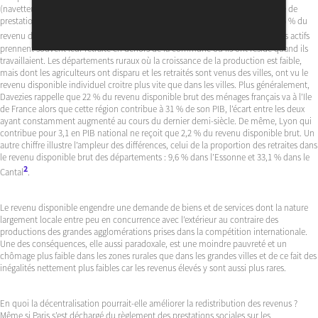
(navetteurs). Ensuite, en mutualisant les risques, l’État redistribue sous forme de
prestations les charges sociales (allocations familiales, chômage, maladie). 45 % du
1
revenu des 10 % de revenus les plus faibles en provient
. En troisième lieu, les actifs
prennent souvent leur retraite en dehors de la commune où ils ont résidé quand ils
travaillaient. Les départements ruraux où la croissance de la production est faible,
mais dont les agriculteurs ont disparu et les retraités sont venus des villes, ont vu le
revenu disponible individuel croitre plus vite que dans les villes. Plus généralement,
Davezies rappelle que 22 % du revenu disponible brut des ménages français va à l’Ile
de France alors que cette région contribue à 31 % de son PIB, l’écart entre les deux
ayant constamment augmenté au cours du dernier demi-siècle. De même, Lyon qui
contribue pour 3,1 en PIB national ne reçoit que 2,2 % du revenu disponible brut. Un
autre chiffre illustre l’ampleur des différences, celui de la proportion des retraites dans
le revenu disponible brut des départements : 9,6 % dans l’Essonne et 33,1 % dans le
2
Cantal
.
Le revenu disponible engendre une demande de biens et de services dont la nature
largement locale entre peu en concurrence avec l’extérieur au contraire des
productions des grandes agglomérations prises dans la compétition internationale.
Une des conséquences, elle aussi paradoxale, est une moindre pauvreté et un
chômage plus faible dans les zones rurales que dans les grandes villes et de ce fait des
inégalités nettement plus faibles car les revenus élevés y sont aussi plus rares.
En quoi la décentralisation pourrait-elle améliorer la redistribution des revenus ?
Même si Paris s’est déchargé du règlement des prestations sociales sur les