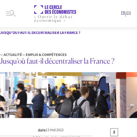
FR
EN
|
« Ouvrir le débat
économique »
HOME
ARTICLES
EMPLOI & COMPÉTENCES
JUSQU’OÙ FAUT-IL DÉCENTRALISER LA FRANCE ?
— ACTUALITÉ
— EMPLOI & COMPÉTENCES
Jusqu’où faut-il décentraliser la France ?
13 mai 2022
date