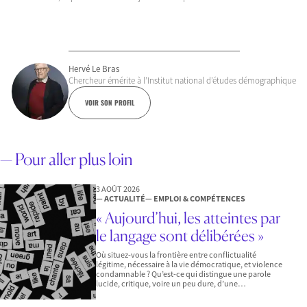
Hervé Le Bras
Chercheur émérite à l’Institut national d’études démographique
VOIR SON PROFIL
— Pour aller plus loin
3 AOÛT 2026
— ACTUALITÉ
— EMPLOI & COMPÉTENCES
« Aujourd’hui, les atteintes par
le langage sont délibérées »
Où situez-vous la frontière entre conflictualité
légitime, nécessaire à la vie démocratique, et violence
condamnable ? Qu’est-ce qui distingue une parole
lucide, critique, voire un peu dure, d’une…