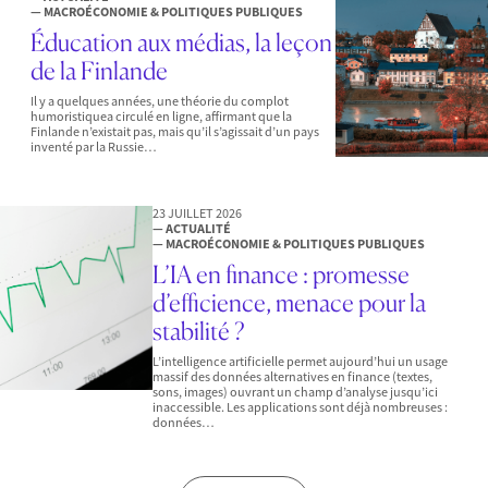
— MACROÉCONOMIE & POLITIQUES PUBLIQUES
Éducation aux médias, la leçon
de la Finlande
Il y a quelques années, une théorie du complot
humoristiquea circulé en ligne, affirmant que la
Finlande n’existait pas, mais qu’il s’agissait d’un pays
inventé par la Russie…
23 JUILLET 2026
— ACTUALITÉ
— MACROÉCONOMIE & POLITIQUES PUBLIQUES
L’IA en finance : promesse
d’efficience, menace pour la
stabilité ?
L’intelligence artificielle permet aujourd’hui un usage
massif des données alternatives en finance (textes,
sons, images) ouvrant un champ d’analyse jusqu’ici
inaccessible. Les applications sont déjà nombreuses :
données…