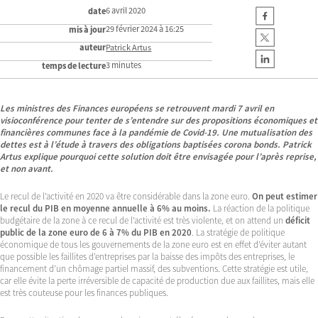
6 avril 2020
date
29 février 2024 à 16:25
mis à jour
auteur
Patrick Artus
3 minutes
temps de lecture
Les ministres des Finances européens se retrouvent mardi 7 avril en
visioconférence pour tenter de s’entendre sur des propositions économiques et
financières communes face à la pandémie de Covid-19. Une mutualisation des
dettes est à l’étude à travers des obligations baptisées corona bonds. Patrick
Artus explique pourquoi cette solution doit être envisagée pour l’après reprise,
et non avant.
Le recul de l’activité en 2020 va être considérable dans la zone euro.
On peut estimer
le recul du PIB en moyenne annuelle à 6% au moins.
La réaction de la politique
budgétaire de la zone à ce recul de l’activité est très violente, et on attend un
déficit
public de la zone euro de 6 à 7% du PIB en 2020
. La stratégie de politique
économique de tous les gouvernements de la zone euro est en effet d’éviter autant
que possible les faillites d’entreprises par la baisse des impôts des entreprises, le
financement d’un chômage partiel massif, des subventions. Cette stratégie est utile,
car elle évite la perte irréversible de capacité de production due aux faillites, mais elle
est très couteuse pour les finances publiques.