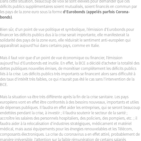
Dans cette situation, beaucoup de voix se sont élevées pour demander que ces
déficits publics supplémentaires soient mutualisés, soient financés en commun par
les pays de la zone euro sous la forme
d’Eurobonds (appelés parfois Corona-
bonds)
.
Bien sûr, d’un point de vue politique et symbolique, l’émission d’Eurobonds pour
financer les déficits publics dus à la crise serait importante, elle manifesterait la
solidarité des pays de la zone euro, elle réduirait le sentiment anti-européen qui
apparaîtrait aujourd’hui dans certains pays, comme en Italie.
Mais il faut voir que d’un point de vue économique ou financier, l’émission
aujourd’hui d’Eurobonds est inutile. En effet, la BCE a décidé d’acheter la totalité des
dettes publiques nouvelles émises, de monétiser complétement les déficits publics
liés à la crise. Les déficits publics très importants se financent alors sans difficulté à
des taux d’intérêt très faibles, ce qui n’aurait pas été le cas sans l’intervention de la
BCE.
Mais la situation va être très différente après la fin de la crise sanitaire. Les pays
européens vont en effet être confrontés à des besoins nouveaux, importants et utiles
de dépenses publiques. Il faudra en effet aider les entreprises, qui se seront beaucoup
endettées pendant la crise, à investir ; il faudra soutenir le secteur de la santé ;
accroître les salaires des personnels hospitaliers, des policiers, des pompiers, etc. ; il
faudra aider à la relocalisation d’industries stratégiques, médicament et matériel
médical, mais aussi équipements pour les énergies renouvelables et les Télécom,
composants électroniques. La crise du coronavirus a en effet attiré, probablement de
manière irréversible, l’attention sur la faible rémunération de certains salariés