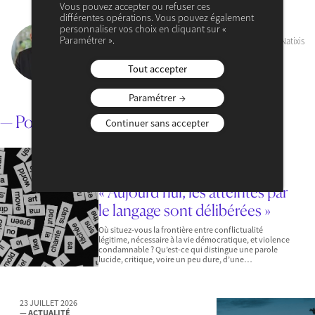
Vous pouvez accepter ou refuser ces
différentes opérations. Vous pouvez également
personnaliser vos choix en cliquant sur «
Patrick Artus
Paramétrer ».
Membre du Cercle des économistes, conseiller spécial de Natixis
VOIR SON PROFIL
Tout accepter
Paramétrer
— Pour aller plus loin
Continuer sans accepter
3 AOÛT 2026
— ACTUALITÉ
— MACROÉCONOMIE & POLITIQUES PUBLIQUES
« Aujourd’hui, les atteintes par
le langage sont délibérées »
Où situez-vous la frontière entre conflictualité
légitime, nécessaire à la vie démocratique, et violence
condamnable ? Qu’est-ce qui distingue une parole
lucide, critique, voire un peu dure, d’une…
23 JUILLET 2026
— ACTUALITÉ