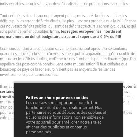
indispensables et sur les dangers des délocalisations de productions essentielles.
Tout ceci nécessitera beaucoup d’argent public, mais après la crise sanitaire, les
déficits publics seront déjà très élevés. De plus, il est peu probable que la BCE finance
ces nouveaux déficits publics, qui sont des déficits structurels et non cycliques, et qui
sont potentiellement durables.
Enfin, les règles européennes interdisent
normalement un déficit budgétaire structurel supérieur à 0,5% du PIB
.
Ceci nous conduit à la conclusion suivante. C’est surtout après la crise sanitaire,
quand ces nouveaux besoins d’investissement public apparaîtront, qu’il sera utile de
mutualiser les déficits publics, et d’émettre des Eurobonds pour les financer (que l’on
appellera des post-corona bonds). Sans cette mutualisation, il faut craindre que
beaucoup de pays de la zone euro n’aient pas les moyens de réaliser ces
investissements publics nécessaires.
Il ne faut pas se cacher la difficulté politique.
Il est déjà difficile de faire accepter à
certains pays (Allemagne, Pays-Bas…) la mutualisation de déficits publics
transitoires dus à une crise
. On est donc encore plus loin de leur faire accepter la
Faites un choix pour vos cookies
mutualisation de déficits publics structurels nécessaires après la crise. Il reste que
Les cookies sont importants pour le bon
fonctionnement de notre site internet. Nos
d’un point de vue économique, la rentabilité des investissements publics qui
partenaires et nous déposons des cookies et
pourraient être financés en commun (relocalisation, soutien à l’investissement des
utilisons des informations non sensibles de
entreprises) est grande.
votre appareil pour améliorer notre site et
afficher des publicités et contenus
personnalisés.