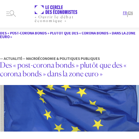
FR
EN
|
« Ouvrir le débat
économique »
HOME
ARTICLES
MACROÉCONOMIE & POLITIQUES PUBLIQUES
DES « POST-CORONA BONDS » PLUTÔT QUE DES « CORONA BONDS » DANS LA ZONE
EURO »
— ACTUALITÉ
— MACROÉCONOMIE & POLITIQUES PUBLIQUES
Des « post-corona bonds » plutôt que des «
corona bonds » dans la zone euro »