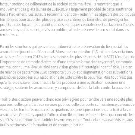
facteur profond de délitement de la société et de mal-être. Ils montrent que le
mouvement des gilets jaunes de 2018-2019 a largement procédé de cette souffrance
liée à l’isolement. Les auteurs recommandent de « redéfinir les objectifs des politiques
territoriales pour accorder plus de place aux critères de bien-être, de privilégier les
projets initiés localement plutôt que des politiques centralisées et de favoriser l’accès
aux services, qu’ils soient privés ou publics, afin de préserver le lien social dans les
territoires ».
Parmi les structures qui peuvent contribuer à cette préservation du lien social, les
associations jouent un rôle crucial. Alors que leur nombre (1,3 million d’associations
actives en France en 2013 selon les données les plus récentes de l’INSEE) témoigne de
l’importance de ce mode d’exercice d’une certaine forme de citoyenneté, ce monde
est mal connu, mal évalué, aidé sans vision globale ni stratégie indentifiable. Le plan
de relance de septembre 2020 comportait un volet d’augmentation des subventions
publiques accordées aux associations de lutte contre la pauvreté. Mais tout n’est pas
qu’affaire de subvention. Il faut à la fois procéder à une évaluation, dessiner une
stratégie, soutenir les associations, y compris au-delà de la lutte contre la pauvreté.
Trois pistes d’action peuvent donc être privilégiées pour tendre vers une société plus
apaisée : celle qui a trait aux services publics, celle qui porte sur l’existence de lieux de
vie dans les territoires ruraux et les quartiers périphériques et celle qui a trait à la vie
associative. On peut y ajouter l’offre culturelle comme élément de ce qui cimente les
sociétés et contribue à consolider le vivre ensemble. Tout cela ne saurait exister sans
outils pertinents d’information et de communication.