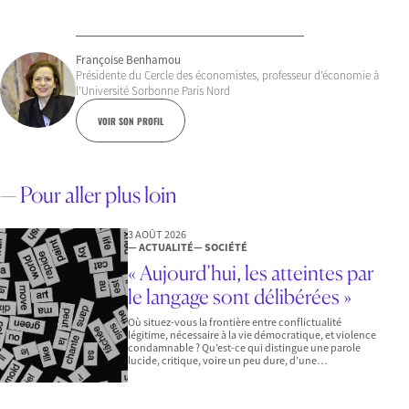
Françoise Benhamou
Présidente du Cercle des économistes, professeur d’économie à
l’Université Sorbonne Paris Nord
VOIR SON PROFIL
— Pour aller plus loin
3 AOÛT 2026
— ACTUALITÉ
— SOCIÉTÉ
« Aujourd’hui, les atteintes par
le langage sont délibérées »
Où situez-vous la frontière entre conflictualité
légitime, nécessaire à la vie démocratique, et violence
condamnable ? Qu’est-ce qui distingue une parole
lucide, critique, voire un peu dure, d’une…