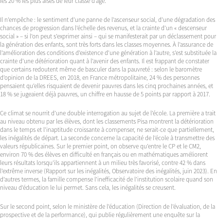
les 20 % les plus aisés de leur classe d’âge.
Il n’empêche : le sentiment d’une panne de l’ascenseur social, d’une dégradation des
chances de progression dans l’échelle des revenus, et la crainte d’un « descenseur
social » – si l’on peut s’exprimer ainsi – qui se manifesterait par un déclassement pour
la génération des enfants, sont très forts dans les classes moyennes. À l’assurance de
l’amélioration des conditions d’existence d’une génération à l’autre, s’est substituée la
crainte d’une détérioration quant à l’avenir des enfants. Il est frappant de constater
que certains redoutent même de basculer dans la pauvreté : selon le baromètre
d’opinion de la DREES, en 2018, en France métropolitaine, 24 % des personnes
pensaient qu’elles risquaient de devenir pauvres dans les cinq prochaines années, et
18 % se jugeaient déjà pauvres, un chiffre en hausse de 5 points par rapport à 2017.
Ce climat se nourrit d’une double interrogation au sujet de l’école. La première a trait
au niveau obtenu par les élèves, dont les classements Pisa montrent la détérioration
dans le temps et l’inaptitude croissante à compenser, ne serait-ce que partiellement,
les inégalités de départ. La seconde concerne la capacité de l’école à transmettre des
valeurs républicaines. Sur le premier point, on observe qu’entre le CP et le CM2,
environ 70 % des élèves en difficulté en français ou en mathématiques améliorent
leurs résultats lorsqu’ils appartiennent à un milieu très favorisé, contre 42 % dans
l’extrême inverse (Rapport sur les inégalités, Observatoire des inégalités, juin 2023). En
d’autres termes, la famille compense l’inefficacité de l’institution scolaire quand son
niveau d’éducation le lui permet. Sans cela, les inégalités se creusent.
Sur le second point, selon le ministère de l’éducation (Direction de l’évaluation, de la
prospective et de la performance), qui publie régulièrement une enquête sur la