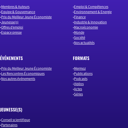
Membres & Auteurs
Emploi & Compétences
Equipe & Gouvernance
Environnement & Energie
Prix du Meilleur Jeune Économiste
Finance
Jeunesse(s)
Industrie & Innovation
Offres d’emploi
Macroéconomie
Espace presse
Monde
Société
Nos actualités
ÉVÉNEMENTS
FORMATS
Prix du Meilleur Jeune Économiste
Mermoz
Les Rencontres Économiques
Publications
Nos autres événements
Podcasts
Vidéos
Actes
Séries
JEUNESSE(S)
Conseil scientifique
Partenaires