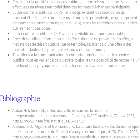
Revaloriser la qualité des services publics par une réflexion et une évaluation
effectuées au niveau territorial dans des formats d’échanges participatifs ;
Lutter contre la solitude (1). Veiller à ce qu’existent des lieux de vie qui
puissent être équipés d’ordinateurs, d’une salle polyvalente, et qui disposent
de moments d’animation (type tiers-lieux), dans les territoires et les quartiers
qui n’en sont pas dotés ;
Lutter contre la solitude (2). Favoriser la vitalité du monde associatif ;
Créer des outils d’information sur l’offre culturelle de proximité. En effet, s’il
n’existe pas de désert culturel sur le territoire, l’existence d’une offre à des
tarifs abordables et à proximité est souvent mal connue ;
Travailler sur la communication, y compris numérique, dans les services
publics, tout en veillant à ce qu’existe toujours une possibilité de recourir à un
interlocuteur « physique » afin de lutter contre l’exclusion numérique.
Bibliographie
Abbas H. & Sicsic M., « Une nouvelle mesure de la mobilité
intergénérationnelle des revenus en France », INSEE Analyses, 73, mai 2022,
https://www.insee.fr/fr/statistiques/6441712
Alexandre O., Algan Y. et Benhamou F., La culture face aux défis du numérique
et de la crise, Les notes du Conseil d’analyse économique, n° 70, Février 2022,
https://www.cae-eco.fr/la-culture-face-aux-defis-du-numerique-et-de-la-crise