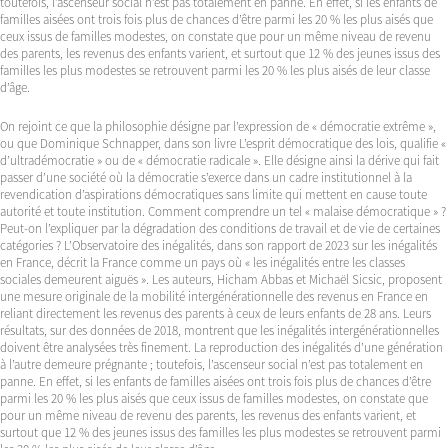
toutefois, l’ascenseur social n’est pas totalement en panne. En effet, si les enfants de
familles aisées ont trois fois plus de chances d’être parmi les 20 % les plus aisés que
ceux issus de familles modestes, on constate que pour un même niveau de revenu
des parents, les revenus des enfants varient, et surtout que 12 % des jeunes issus des
familles les plus modestes se retrouvent parmi les 20 % les plus aisés de leur classe
d’âge.
On rejoint ce que la philosophie désigne par l’expression de « démocratie extrême »,
ou que Dominique Schnapper, dans son livre L’esprit démocratique des lois, qualifie «
d’ultradémocratie » ou de « démocratie radicale ». Elle désigne ainsi la dérive qui fait
passer d’une société où la démocratie s’exerce dans un cadre institutionnel à la
revendication d’aspirations démocratiques sans limite qui mettent en cause toute
autorité et toute institution. Comment comprendre un tel « malaise démocratique » ?
Peut-on l’expliquer par la dégradation des conditions de travail et de vie de certaines
catégories ? L’Observatoire des inégalités, dans son rapport de 2023 sur les inégalités
en France, décrit la France comme un pays où « les inégalités entre les classes
sociales demeurent aiguës ». Les auteurs, Hicham Abbas et Michaël Sicsic, proposent
une mesure originale de la mobilité intergénérationnelle des revenus en France en
reliant directement les revenus des parents à ceux de leurs enfants de 28 ans. Leurs
résultats, sur des données de 2018, montrent que les inégalités intergénérationnelles
doivent être analysées très finement. La reproduction des inégalités d’une génération
à l’autre demeure prégnante ; toutefois, l’ascenseur social n’est pas totalement en
panne. En effet, si les enfants de familles aisées ont trois fois plus de chances d’être
parmi les 20 % les plus aisés que ceux issus de familles modestes, on constate que
pour un même niveau de revenu des parents, les revenus des enfants varient, et
surtout que 12 % des jeunes issus des familles les plus modestes se retrouvent parmi