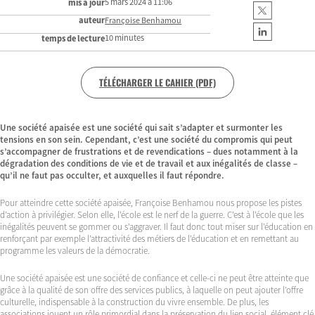
5 mars 2024 à 11:06
mis à jour
auteur
Françoise Benhamou
10 minutes
temps de lecture
TÉLÉCHARGER LE CAHIER (PDF)
Une société apaisée est une société qui sait s’adapter et surmonter les
tensions en son sein. Cependant, c’est une société du compromis qui peut
s’accompagner de frustrations et de revendications – dues notamment à la
dégradation des conditions de vie et de travail et aux inégalités de classe –
qu’il ne faut pas occulter, et auxquelles il faut répondre.
Pour atteindre cette société apaisée, Françoise Benhamou nous propose les pistes
d’action à privilégier. Selon elle, l’école est le nerf de la guerre. C’est à l’école que les
inégalités peuvent se gommer ou s’aggraver. Il faut donc tout miser sur l’éducation en
renforçant par exemple l’attractivité des métiers de l’éducation et en remettant au
programme les valeurs de la démocratie.
Une société apaisée est une société de confiance et celle-ci ne peut être atteinte que
grâce à la qualité de son offre des services publics, à laquelle on peut ajouter l’offre
culturelle, indispensable à la construction du vivre ensemble. De plus, les
associations jouent un rôle primordial dans la préservation du lien social, élément clé