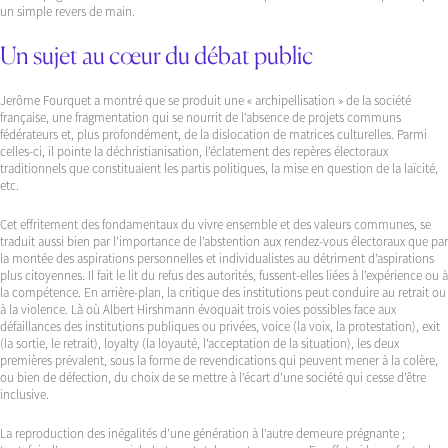
un simple revers de main.
Un sujet au cœur du débat public
Jerôme Fourquet a montré que se produit une « archipellisation » de la société
française, une fragmentation qui se nourrit de l’absence de projets communs
fédérateurs et, plus profondément, de la dislocation de matrices culturelles. Parmi
celles-ci, il pointe la déchristianisation, l’éclatement des repères électoraux
traditionnels que constituaient les partis politiques, la mise en question de la laïcité,
etc.
Cet effritement des fondamentaux du vivre ensemble et des valeurs communes, se
traduit aussi bien par l’importance de l’abstention aux rendez-vous électoraux que par
la montée des aspirations personnelles et individualistes au détriment d’aspirations
plus citoyennes. Il fait le lit du refus des autorités, fussent-elles liées à l’expérience ou à
la compétence. En arrière-plan, la critique des institutions peut conduire au retrait ou
à la violence. Là où Albert Hirshmann évoquait trois voies possibles face aux
défaillances des institutions publiques ou privées, voice (la voix, la protestation), exit
(la sortie, le retrait), loyalty (la loyauté, l’acceptation de la situation), les deux
premières prévalent, sous la forme de revendications qui peuvent mener à la colère,
ou bien de défection, du choix de se mettre à l’écart d’une société qui cesse d’être
inclusive.
La reproduction des inégalités d’une génération à l’autre demeure prégnante ;