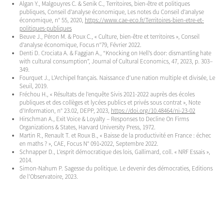
Algan Y., Malgouyres C. & Senik C., Territoires, bien-être et politiques
publiques, Conseil d’analyse économique, Les notes du Conseil d’analyse
économique, n° 55, 2020,
https://www.cae-eco.fr/Territoires-bien-etre-et-
politiques-publiques
Beuve J., Péron M. & Poux C., « Culture, bien-être et territoires », Conseil
d’analyse économique, Focus n°79, Février 2022.
Denti D. Crociata A. & Faggian A., “Knocking on Hell’s door: dismantling hate
with cultural consumption”, Journal of Cultural Economics, 47, 2023, p. 303–
349.
Fourquet J., L’Archipel français. Naissance d’une nation multiple et divisée, Le
Seuil, 2019.
Fréchou H., « Résultats de l’enquête Sivis 2021-2022 auprès des écoles
publiques et des collèges et lycées publics et privés sous contrat », Note
d’Information, n° 23.02, DEPP, 2023,
https://doi.org/10.48464/ni-23-02
Hirschman A., Exit Voice & Loyalty – Responses to Decline On Firms
Organizations & States, Harvard University Press, 1972.
Martin R., Renault T. et Roux B., « Baisse de la productivité en France : échec
en maths ? », CAE, Focus N° 091‐2022, Septembre 2022.
Schnapper D., L’esprit démocratique des lois, Gallimard, coll. « NRF Essais »,
2014.
Simon-Nahum P. Sagesse du politique. Le devenir des démocraties, Editions
de l’Observatoire, 2023.